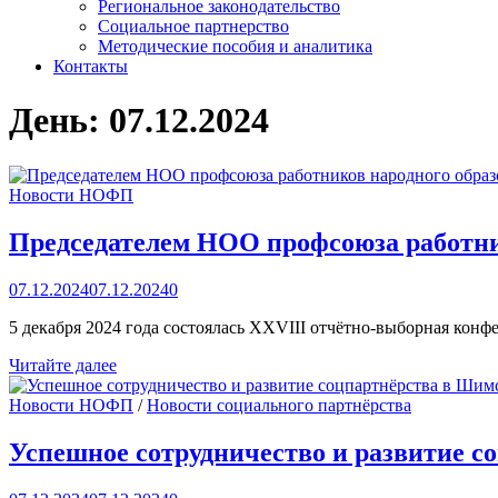
Региональное законодательство
Социальное партнерство
Методические пособия и аналитика
Контакты
День:
07.12.2024
Новости НОФП
Председателем НОО профсоюза работник
07.12.2024
07.12.2024
0
5 декабря 2024 года состоялась XXVIII отчётно-выборная кон
Председателем
Читайте далее
НОО профсоюза
работников
Новости НОФП
/
Новости социального партнёрства
народного
образования
Успешное сотрудничество и развитие с
и
науки