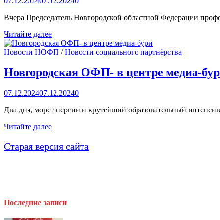
07.12.2024
07.12.2024
0
РФ
вновь
Вчера Председатель Новгородской областной Федерации проф
избрана
Гальцева
Успешное
Читайте далее
Татьяна
сотрудничество
Фёдоровна
и
Новости НОФП
/
Новости социального партнёрства
развитие
соцпартнёрства
Новгородская ОФП- в центре медиа-бу
в
Шимске
07.12.2024
07.12.2024
0
Два дня, море энергии и крутейший образовательный интенсив
Новгородская
Читайте далее
ОФП-
в
Старая версия сайта
центре
медиа-
бури
Последние записи