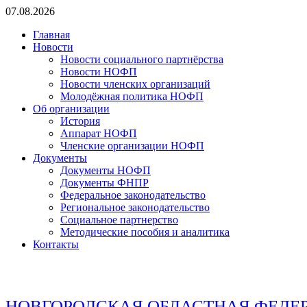
Перейти
07.08.2026
к
Главная
содержимому
Новости
Новости социального партнёрства
Новости НОФП
Новости членских организаций
Молодёжная политика НОФП
Об организации
История
Аппарат НОФП
Членские организации НОФП
Документы
Документы НОФП
Документы ФНПР
Федеральное законодательство
Региональное законодательство
Социальное партнерство
Методические пособия и аналитика
Контакты
НОВГОРОДСКАЯ ОБЛАСТНАЯ ФЕДЕ