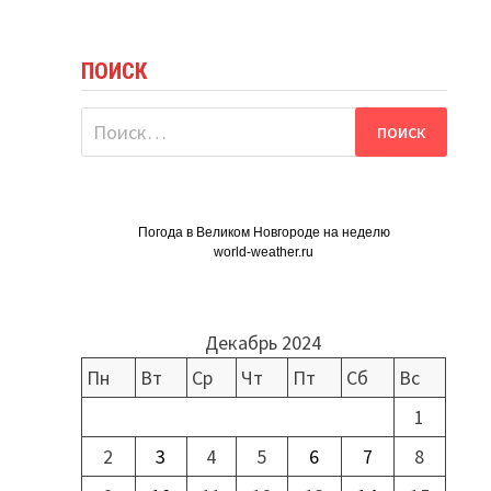
ПОИСК
Найти:
Погода в Великом Новгороде на неделю
world-weather.ru
Декабрь 2024
Пн
Вт
Ср
Чт
Пт
Сб
Вс
1
2
3
4
5
6
7
8