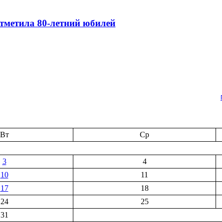
тметила 80-летний юбилей
Вт
Ср
3
4
10
11
17
18
24
25
31