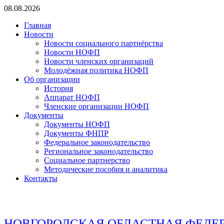
Перейти
08.08.2026
к
Главная
содержимому
Новости
Новости социального партнёрства
Новости НОФП
Новости членских организаций
Молодёжная политика НОФП
Об организации
История
Аппарат НОФП
Членские организации НОФП
Документы
Документы НОФП
Документы ФНПР
Федеральное законодательство
Региональное законодательство
Социальное партнерство
Методические пособия и аналитика
Контакты
НОВГОРОДСКАЯ ОБЛАСТНАЯ ФЕДЕ