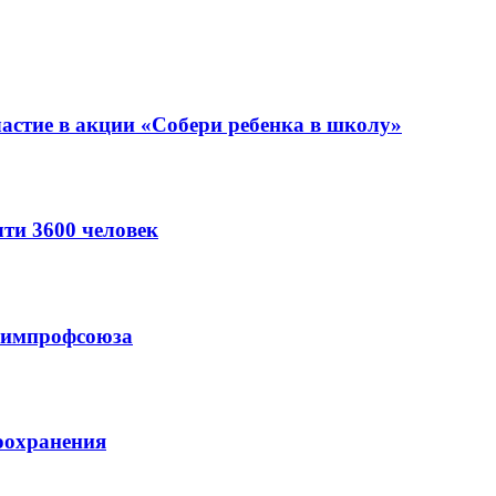
астие в акции «Собери ребенка в школу»
ти 3600 человек
схимпрофсоюза
оохранения