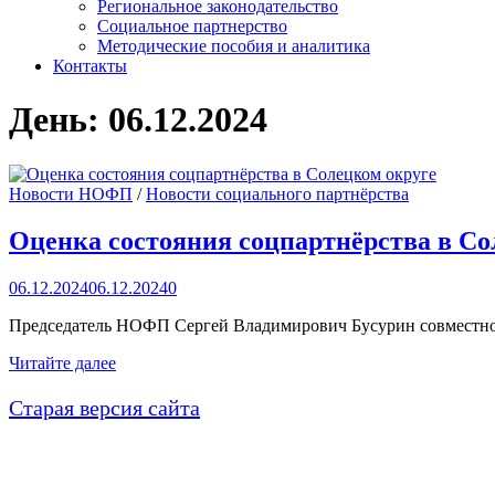
Региональное законодательство
Социальное партнерство
Методические пособия и аналитика
Контакты
День:
06.12.2024
Новости НОФП
/
Новости социального партнёрства
Оценка состояния соцпартнёрства в Со
06.12.2024
06.12.2024
0
Председатель НОФП Сергей Владимирович Бусурин совместно 
Оценка
Читайте далее
состояния
соцпартнёрства
Старая версия сайта
в
Солецком
округе