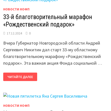
НОВОСТИ НОФП
33-й благотворительный марафон
«Рождественский подарок»
17.12.2024
0
Вчера Губернатор Новгородской области Андрей
Сергеевич Никитин дал старт 33-му областному
благотворительному марафону «Рождественский
подарок». Эта важная акция Фонда социальной …
33-
ЧИТАЙТЕ ДАЛЕЕ
Й
БЛАГОТВОРИТЕЛЬНЫЙ
МАРАФОН
«РОЖДЕСТВЕНСКИЙ
ПОДАРОК»
НОВОСТИ НОФП