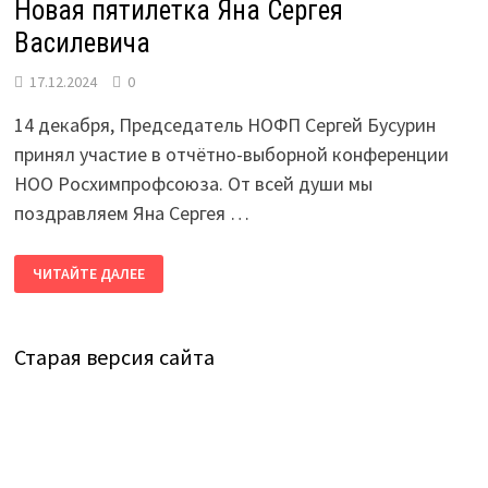
Новая пятилетка Яна Сергея
Василевича
17.12.2024
0
14 декабря, Председатель НОФП Сергей Бусурин
принял участие в отчётно-выборной конференции
НОО Росхимпрофсоюза. От всей души мы
поздравляем Яна Сергея …
НОВАЯ
ЧИТАЙТЕ ДАЛЕЕ
ПЯТИЛЕТКА
ЯНА
СЕРГЕЯ
ВАСИЛЕВИЧА
Старая версия сайта