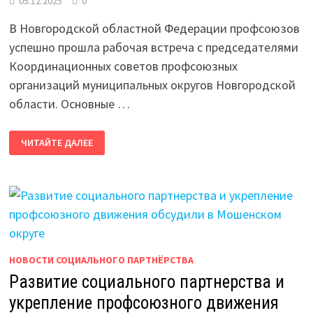
05.12.2025
0
В Новгородской областной Федерации профсоюзов
успешно прошла рабочая встреча с председателями
Координационных советов профсоюзных
организаций муниципальных округов Новгородской
области. Основные …
ИТОГИ
ЧИТАЙТЕ ДАЛЕЕ
ВСТРЕЧИ
С
ПРЕДСЕДАТЕЛЯМИ
КООРДИНАЦИОННЫХ
СОВЕТОВ
ПРОФСОЮЗНЫХ
ОРГАНИЗАЦИЙ
МУНИЦИПАЛЬНЫХ
ОКРУГОВ
НОВОСТИ СОЦИАЛЬНОГО ПАРТНЁРСТВА
Развитие социального партнерства и
укрепление профсоюзного движения