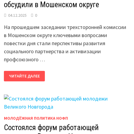
обсудили в Мошенском округе
04.12.2025
0
На прошедшем заседании трехсторонней комиссии
в Мошенском округе ключевыми вопросами
повестки дня стали перспективы развития
социального партнерства и активизации
профсоюзного …
РАЗВИТИЕ
ЧИТАЙТЕ ДАЛЕЕ
СОЦИАЛЬНОГО
ПАРТНЕРСТВА
И
УКРЕПЛЕНИЕ
ПРОФСОЮЗНОГО
ДВИЖЕНИЯ
ОБСУДИЛИ
В
МОШЕНСКОМ
ОКРУГЕ
МОЛОДЁЖНАЯ ПОЛИТИКА НОФП
Состоялся форум работающей