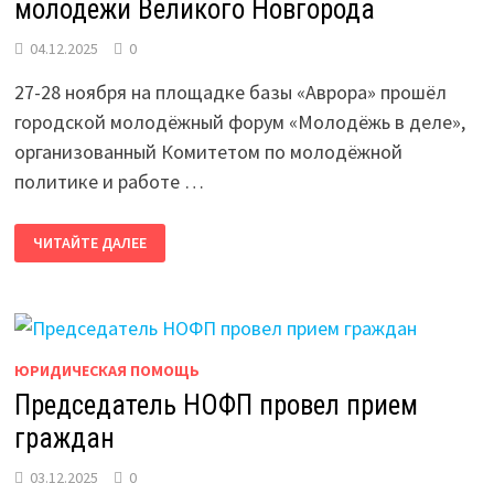
молодежи Великого Новгорода
04.12.2025
0
27-28 ноября на площадке базы «Аврора» прошёл
городской молодёжный форум «Молодёжь в деле»,
организованный Комитетом по молодёжной
политике и работе …
СОСТОЯЛСЯ
ЧИТАЙТЕ ДАЛЕЕ
ФОРУМ
РАБОТАЮЩЕЙ
МОЛОДЕЖИ
ВЕЛИКОГО
НОВГОРОДА
ЮРИДИЧЕСКАЯ ПОМОЩЬ
Председатель НОФП провел прием
граждан
03.12.2025
0