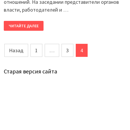
отношений. На заседании представители органов
власти, работодателей и …
В
ЧИТАЙТЕ ДАЛЕЕ
БОРОВИЧСКОМ
МУНИЦИПАЛЬНОМ
ОКРУГЕ
СОСТОЯЛОСЬ
ЗАСЕДАНИЕ
Пагинация
ТЕРРИТОРИАЛЬНОЙ
Назад
1
…
3
4
ТРЕХСТОРОННЕЙ
КОМИССИИ
записей
Старая версия сайта