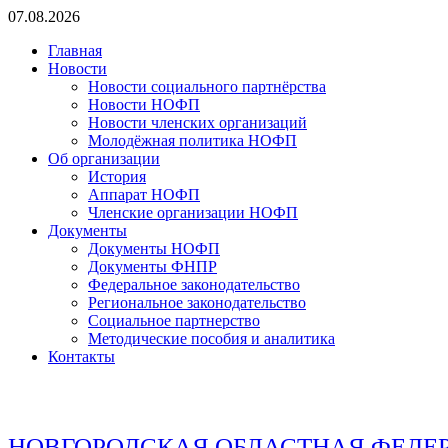
Перейти
07.08.2026
к
Главная
содержимому
Новости
Новости социального партнёрства
Новости НОФП
Новости членских организаций
Молодёжная политика НОФП
Об организации
История
Аппарат НОФП
Членские организации НОФП
Документы
Документы НОФП
Документы ФНПР
Федеральное законодательство
Региональное законодательство
Социальное партнерство
Методические пособия и аналитика
Контакты
НОВГОРОДСКАЯ ОБЛАСТНАЯ ФЕДЕ