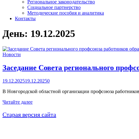
Региональное законодательство
Социальное партнерство
Методические пособия и аналитика
Контакты
День:
19.12.2025
Новости
Заседание Совета регионального профс
19.12.2025
19.12.2025
0
В Новгородской областной организации профсоюза работников 
Заседание
Читайте далее
Совета
регионального
Старая версия сайта
профсоюза
работников
образования