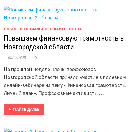
НАШИХ
ПРОФЛИДЕРОВ
ОТМЕЧЕНЫ
НА
РЕГИОНАЛЬНОМ
УРОВНЕ
НОВОСТИ СОЦИАЛЬНОГО ПАРТНЁРСТВА
Повышаем финансовую грамотность в
Новгородской области
08.12.2025
0
На прошлой неделе члены профсоюзов
Новгородской области приняли участие в полезном
онлайн-вебинаре на тему «Финансовая грамотность.
Личный план». Профсоюзные активисты …
ПОВЫШАЕМ
ЧИТАЙТЕ ДАЛЕЕ
ФИНАНСОВУЮ
ГРАМОТНОСТЬ
В
НОВГОРОДСКОЙ
ОБЛАСТИ