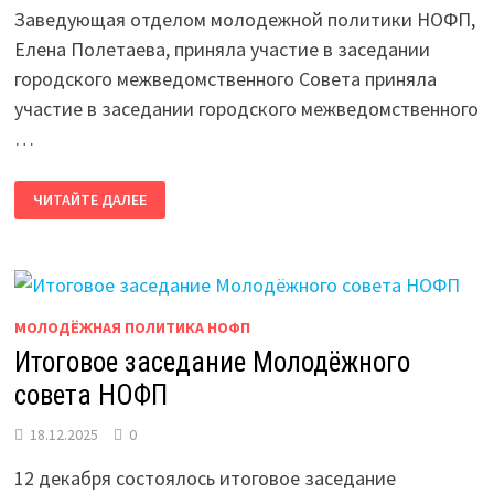
Заведующая отделом молодежной политики НОФП,
Елена Полетаева, приняла участие в заседании
городского межведомственного Совета приняла
участие в заседании городского межведомственного
…
НОВГОРОДСКАЯ
ЧИТАЙТЕ ДАЛЕЕ
ФЕДЕРАЦИЯ
ПРОФСОЮЗОВ
ПРИНЯЛА
УЧАСТИЕ
В
ЗАСЕДАНИИ
СОВЕТА
ПО
МОЛОДЁЖНАЯ ПОЛИТИКА НОФП
МОЛОДЕЖНОЙ
ПОЛИТИКЕ
Итоговое заседание Молодёжного
совета НОФП
18.12.2025
0
12 декабря состоялось итоговое заседание