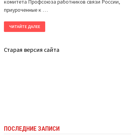
комитета Профсоюза работников связи России,
приуроченные к …
ЮБИЛЕЙНЫЙ
ЧИТАЙТЕ ДАЛЕЕ
СЪЕЗД
ПРОФСОЮЗА
РАБОТНИКОВ
СВЯЗИ
РОССИИ
Старая версия сайта
ПОСЛЕДНИЕ ЗАПИСИ