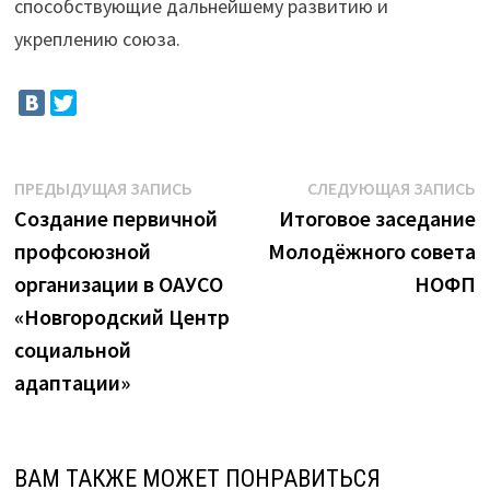
способствующие дальнейшему развитию и
укреплению союза.
Навигация
Предыдущая
С
ПРЕДЫДУЩАЯ ЗАПИСЬ
СЛЕДУЮЩАЯ ЗАПИСЬ
запись:
з
Создание первичной
Итоговое заседание
по
профсоюзной
Молодёжного совета
записям
организации в ОАУСО
НОФП
«Новгородский Центр
социальной
адаптации»
ВАМ ТАКЖЕ МОЖЕТ ПОНРАВИТЬСЯ