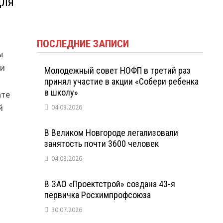
для
ПОСЛЕДНИЕ ЗАПИСИ
ы
жи
Молодежный совет НОФП в третий раз
принял участие в акции «Собери ребенка
в школу»
ате
й
04.08.2026
з
В Великом Новгороде легализовали
занятость почти 3600 человек
04.08.2026
В ЗАО «Проектстрой» создана 43-я
первичка Росхимпрофсоюза
30.07.2026