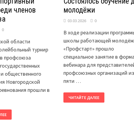
спортивный
Состоялось обучение 
реди членов
молодёжи
за
03.03.2026
0
0
В ходе реализации программ
школы работающей молодё
ской области
«Профстарт» прошло
волейбольный турнир
специальное занятие в форм
ов профсоюза
вебинара для представителе
государственных
профсоюзных организаций и
 и общественного
пяти …
ия Новгородской
ревнования прошли в
СОСТОЯЛОСЬ
ЧИТАЙТЕ ДАЛЕЕ
ОБУЧЕНИЕ
ДЛЯ
МОЛОДЁЖИ
ЛЕЕ
Й
А