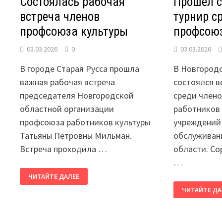
Состоялась рабочая
Прошел 
встреча членов
турнир с
профсоюза культуры
профсою
03.03.2026
0
03.03.2026
В городе Старая Русса прошла
В Новгород
важная рабочая встреча
состоялся 
председателя Новгородской
среди член
областной организации
работников 
профсоюза работников культуры
учреждений
Татьяны Петровны Мильман.
обслуживан
Встреча проходила …
области. Со
…
СОСТОЯЛАСЬ
ЧИТАЙТЕ ДАЛЕЕ
РАБОЧАЯ
ПРОШЕЛ
ВСТРЕЧА
ЧИТАЙТЕ ДА
СПОРТИВНЫ
ЧЛЕНОВ
ТУРНИР
ПРОФСОЮЗА
СРЕДИ
КУЛЬТУРЫ
ЧЛЕНОВ
ПРОФСОЮЗ