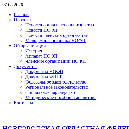
Перейти
07.08.2026
к
Главная
содержимому
Новости
Новости социального партнёрства
Новости НОФП
Новости членских организаций
Молодёжная политика НОФП
Об организации
История
Аппарат НОФП
Членские организации НОФП
Документы
Документы НОФП
Документы ФНПР
Федеральное законодательство
Региональное законодательство
Социальное партнерство
Методические пособия и аналитика
Контакты
НОВГОРОДСКАЯ ОБЛАСТНАЯ ФЕДЕ