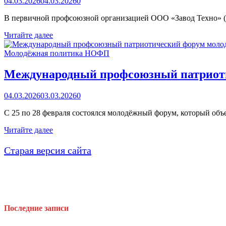
04.03.2026
04.03.2026
0
В первичной профсоюзной организацией ООО «Завод Техно» (г
Отчётно-
Читайте далее
выборная
конференция
Молодёжная политика НОФП
первичной
профсоюзной
Международный профсоюзный патриоти
организации
ООО
04.03.2026
03.03.2026
0
„Завод
Техно“
С 25 по 28 февраля состоялся молодёжный форум, который об
Международный
Читайте далее
профсоюзный
патриотический
Старая версия сайта
форум
молодёжи
«Память
поколений
—
закон
Последние записи
единства»