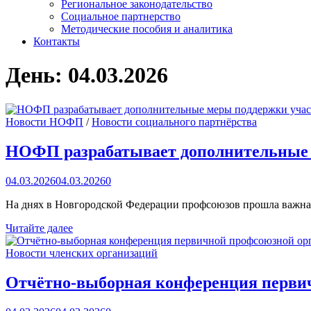
Региональное законодательство
Социальное партнерство
Методические пособия и аналитика
Контакты
День:
04.03.2026
Новости НОФП
/
Новости социального партнёрства
НОФП разрабатывает дополнительные
04.03.2026
04.03.2026
0
На днях в Новгородской Федерации профсоюзов прошла важная
НОФП
Читайте далее
разрабатывает
дополнительные
Новости членских организаций
меры
поддержки
Отчётно-выборная конференция перви
участников
СВО