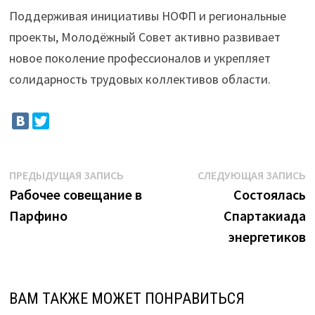
Поддерживая инициативы НОФП и региональные
проекты, Молодёжный Совет активно развивает
новое поколение профессионалов и укрепляет
солидарность трудовых коллективов области.
Навигация
Предыдущая
С
ПРЕДЫДУЩАЯ ЗАПИСЬ
СЛЕДУЮЩАЯ ЗАПИСЬ
запись:
з
Рабочее совещание в
Состоялась
по
Парфино
Спартакиада
записям
энергетиков
ВАМ ТАКЖЕ МОЖЕТ ПОНРАВИТЬСЯ