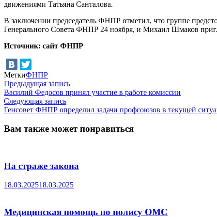
движениями Татьяна Санталова.
В заключении председатель ФНПР отметил, что группе предстои
Генерального Совета ФНПР 24 ноября, и Михаил Шмаков пригла
Источник: сайт ФНПР
Метки
ФНПР
Навигация
Предыдущая
Предыдущая запись
запись:
Василий Федосов принял участие в работе комиссии
по
Следующая
Следующая запись
записям
запись:
Генсовет ФНПР определил задачи профсоюзов в текущей ситуа
Вам также может понравиться
На страже закона
18.03.2025
18.03.2025
Медицинская помощь по полису ОМС