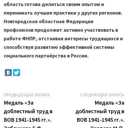
область готова делиться своим опытом и
перенимать лучшие практики у других регионов.
Новгородская областная Федерация
профсоюзов продолжит активно участвовать в
работе ФНПР, отстаивая интересы трудящихся и
способствуя развитию эффективной системы
социального партнёрства в России.
Навигация
Предыдущая
С
ПРЕДЫДУЩАЯ ЗАПИСЬ
СЛЕДУЮЩАЯ ЗАПИСЬ
запись:
з
Медаль «За
Медаль «За
по
доблестный труд в
доблестный труд в
записям
ВОВ 1941-1945 гг.».
ВОВ 1941-1945 гг.».