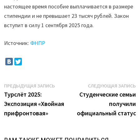
настоящее время пособие выплачивается в размере
стипендии и не превышает 23 тысяч рублей. Закон
вступит в силу 1 сентября 2025 года.
Источник:
ФНПР
Навигация
Предыдущая
С
ПРЕДЫДУЩАЯ ЗАПИСЬ
СЛЕДУЮЩАЯ ЗАПИСЬ
запись:
з
Турслёт 2025:
Студенческие семьи
по
Экспозиция «Хвойная
получили
записям
прифронтовая»
официальный статус