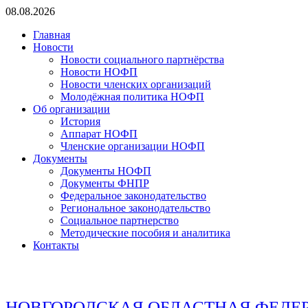
Перейти
08.08.2026
к
Главная
содержимому
Новости
Новости социального партнёрства
Новости НОФП
Новости членских организаций
Молодёжная политика НОФП
Об организации
История
Аппарат НОФП
Членские организации НОФП
Документы
Документы НОФП
Документы ФНПР
Федеральное законодательство
Региональное законодательство
Социальное партнерство
Методические пособия и аналитика
Контакты
НОВГОРОДСКАЯ ОБЛАСТНАЯ ФЕДЕ