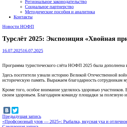
Региональное законодательство
Социальное партнерство
Методические пособия и аналитика
Контакты
Новости НОФП
Турслёт 2025: Экспозиция «Хвойная п
16.07.2025
16.07.2025
Программа туристического слёта НОФП 2025 была дополнена и
Здесь посетители узнали историю Великой Отечественной вой
историческую память. Выражаем благодарность сотрудникам м
Кроме того, особое внимание уделялось здоровью участников.
своим здоровьем. Благодарим команду площадки за полезную и
Навигация
Предыдущая
Предыдущая запись
запись:
«Профсоюзный улов — 2025»: Рыбалка, вкусная уха и отличное
по
Следующая
Следующая запись