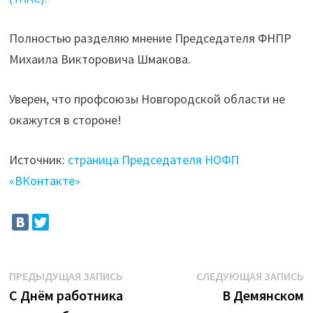
Полностью разделяю мнение Председателя ФНПР
Михаила Викторовича Шмакова.
Уверен, что профсоюзы Новгородской области не
окажутся в стороне!
Источник:
страница Председателя НОФП
«ВКонтакте»
Навигация
Предыдущая
С
ПРЕДЫДУЩАЯ ЗАПИСЬ
СЛЕДУЮЩАЯ ЗАПИСЬ
запись:
з
С Днём работника
В Демянском
по