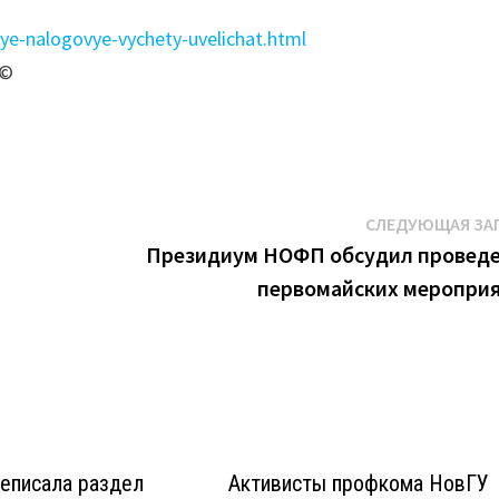
ye-nalogovye-vychety-uvelichat.html
 ©
СЛЕДУЮЩАЯ ЗА
Президиум НОФП обсудил провед
первомайских меропри
реписала раздел
Активисты профкома НовГУ