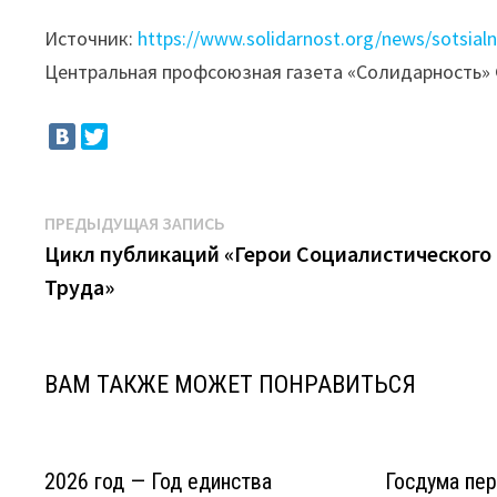
Источник:
https://www.solidarnost.org/news/sotsialn
Центральная профсоюзная газета «Солидарность»
Навигация
Предыдущая
ПРЕДЫДУЩАЯ ЗАПИСЬ
запись:
Цикл публикаций «Герои Социалистического
по
Труда»
записям
ВАМ ТАКЖЕ МОЖЕТ ПОНРАВИТЬСЯ
2026 год — Год единства
Госдума пе