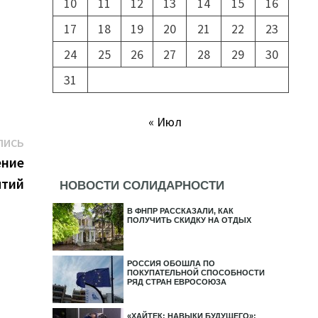
10
11
12
13
14
15
16
17
18
19
20
21
22
23
24
25
26
27
28
29
30
31
« Июл
Следующая
ПИСЬ
запись:
ение
ятий
НОВОСТИ СОЛИДАРНОСТИ
В ФНПР РАССКАЗАЛИ, КАК
ПОЛУЧИТЬ СКИДКУ НА ОТДЫХ
РОССИЯ ОБОШЛА ПО
ПОКУПАТЕЛЬНОЙ СПОСОБНОСТИ
РЯД СТРАН ЕВРОСОЮЗА
«ХАЙТЕК: НАВЫКИ БУДУЩЕГО»: