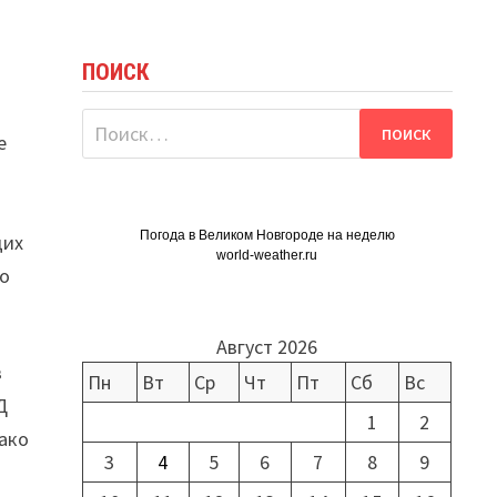
ПОИСК
Найти:
е
Погода в Великом Новгороде на неделю
щих
world-weather.ru
го
Август 2026
в
Пн
Вт
Ср
Чт
Пт
Сб
Вс
Д
1
2
ако
3
4
5
6
7
8
9