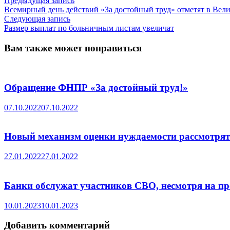
Навигация
Предыдущая запись
запись:
Всемирный день действий «За достойный труд» отметят в Вел
по
Следующая
Следующая запись
записям
запись:
Размер выплат по больничным листам увеличат
Вам также может понравиться
Обращение ФНПР «За достойный труд!»
07.10.2022
07.10.2022
Новый механизм оценки нуждаемости рассмотрят
27.01.2022
27.01.2022
Банки обслужат участников СВО, несмотря на пр
10.01.2023
10.01.2023
Добавить комментарий