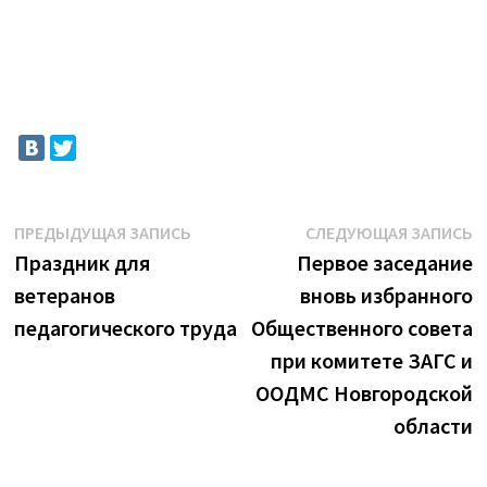
Навигация
Предыдущая
С
ПРЕДЫДУЩАЯ ЗАПИСЬ
СЛЕДУЮЩАЯ ЗАПИСЬ
запись:
з
Праздник для
Первое заседание
по
ветеранов
вновь избранного
записям
педагогического труда
Общественного совета
при комитете ЗАГС и
ООДМС Новгородской
области