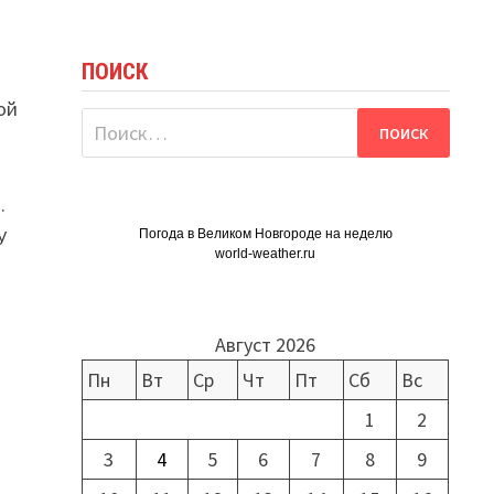
ПОИСК
ой
Найти:
.
У
Погода в Великом Новгороде на неделю
world-weather.ru
Август 2026
Пн
Вт
Ср
Чт
Пт
Сб
Вс
1
2
3
4
5
6
7
8
9