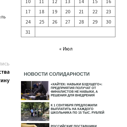
10
11
12
13
14
15
16
17
18
19
20
21
22
23
ель
24
25
26
27
28
29
30
31
« Июл
Следующая
ПИСЬ
запись:
ства
НОВОСТИ СОЛИДАРНОСТИ
тину
«ХАЙТЕК: НАВЫКИ БУДУЩЕГО»:
ПРЕДПРИЯТИЯ ПОЛУЧАТ ОТ
ФИНАЛИСТОВ НЕ НАВЫКИ, А
РЕШЕНИЯ ДЛЯ ВНЕДРЕНИЯ
К 1 СЕНТЯБРЯ ПРЕДЛОЖИЛИ
ВЫПЛАТИТЬ НА КАЖДОГО
ШКОЛЬНИКА ПО 15 ТЫС. РУБЛЕЙ
РОССИЙСКИЕ ПОСТАВЩИКИ