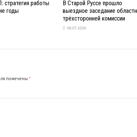
: стратегия работы
В Старой Руссе прошло
ие годы
выездное заседание област
трёхсторонней комиссии
06.07.2026
оля помечены
*