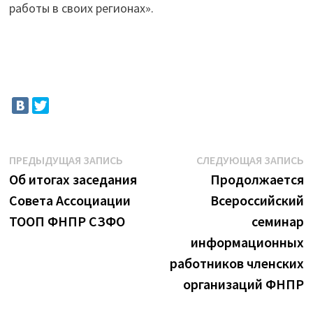
работы в своих регионах».
Навигация
Предыдущая
С
ПРЕДЫДУЩАЯ ЗАПИСЬ
СЛЕДУЮЩАЯ ЗАПИСЬ
запись:
з
Об итогах заседания
Продолжается
по
Совета Ассоциации
Всероссийский
записям
ТООП ФНПР СЗФО
семинар
информационных
работников членских
организаций ФНПР