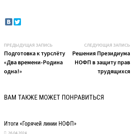
Навигация
Предыдущая
С
ПРЕДЫДУЩАЯ ЗАПИСЬ
СЛЕДУЮЩАЯ ЗАПИСЬ
запись:
з
Подготовка к турслёту
Решения Президиума
по
«Два времени-Родина
НОФП в защиту прав
записям
одна!»
трудящихся
ВАМ ТАКЖЕ МОЖЕТ ПОНРАВИТЬСЯ
Итоги «Горячей линии НОФП»
26.04.2024