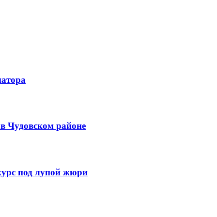
натора
 в Чудовском районе
курс под лупой жюри