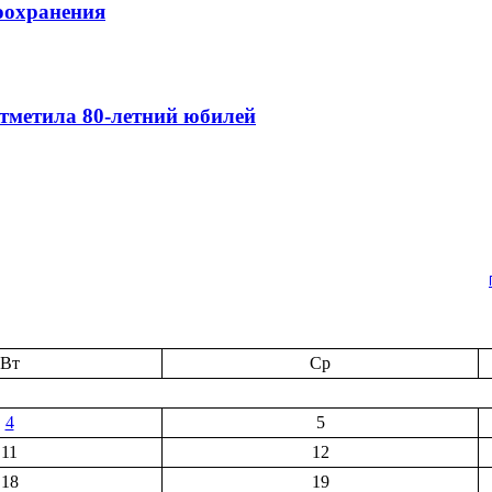
оохранения
тметила 80-летний юбилей
Вт
Ср
4
5
11
12
18
19