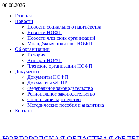
Перейти
08.08.2026
к
Главная
содержимому
Новости
Новости социального партнёрства
Новости НОФП
Новости членских организаций
Молодёжная политика НОФП
Об организации
История
Аппарат НОФП
Членские организации НОФП
Документы
Документы НОФП
Документы ФНПР
Федеральное законодательство
Региональное законодательство
Социальное партнерство
Методические пособия и аналитика
Контакты
НОВГОРОДСКАЯ ОБЛАСТНАЯ ФЕДЕ