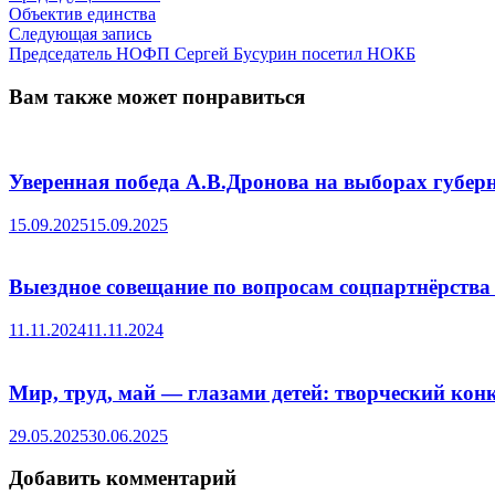
запись:
Объектив единства
по
Следующая
Следующая запись
записям
запись:
Председатель НОФП Сергей Бусурин посетил НОКБ
Вам также может понравиться
Уверенная победа А.В.Дронова на выборах губер
15.09.2025
15.09.2025
Выездное совещание по вопросам соцпартнёрства
11.11.2024
11.11.2024
Мир, труд, май — глазами детей: творческий кон
29.05.2025
30.06.2025
Добавить комментарий