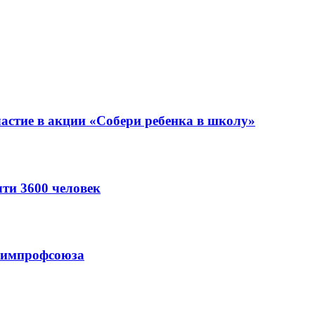
астие в акции «Собери ребенка в школу»
ти 3600 человек
схимпрофсоюза