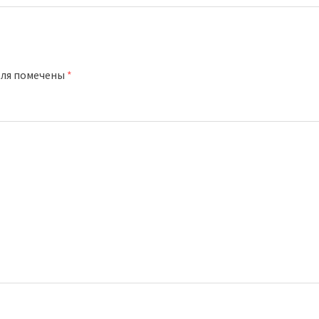
оля помечены
*