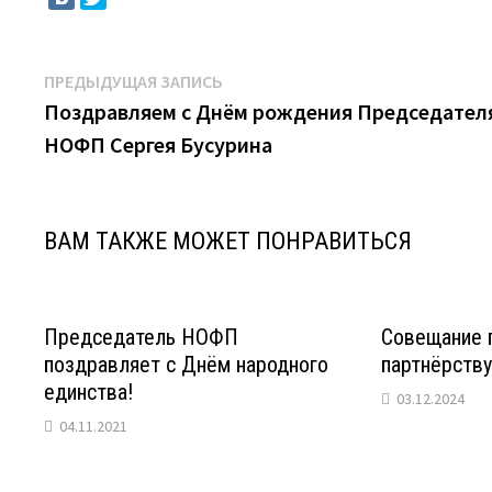
Навигация
Предыдущая
ПРЕДЫДУЩАЯ ЗАПИСЬ
запись:
Поздравляем с Днём рождения Председател
по
НОФП Сергея Бусурина
записям
ВАМ ТАКЖЕ МОЖЕТ ПОНРАВИТЬСЯ
Председатель НОФП
Совещание 
поздравляет с Днём народного
партнёрству
единства!
03.12.2024
04.11.2021