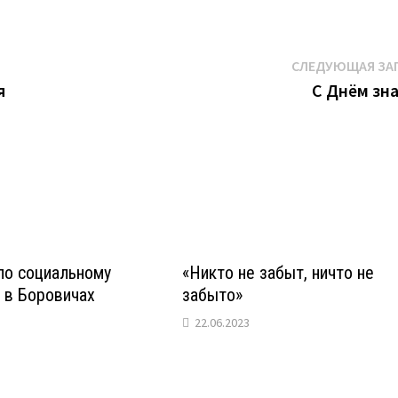
СЛЕДУЮЩАЯ ЗА
я
С Днём зн
по социальному
«Никто не забыт, ничто не
 в Боровичах
забыто»
22.06.2023