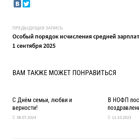
Навигация
Предыдущая
ПРЕДЫДУЩАЯ ЗАПИСЬ
запись:
Особый порядок исчисления средней зарплат
по
1 сентября 2025
записям
ВАМ ТАКЖЕ МОЖЕТ ПОНРАВИТЬСЯ
С Днём семьи, любви и
В НОФП пос
верности!
поздравлени
08.07.2024
11.10.2023