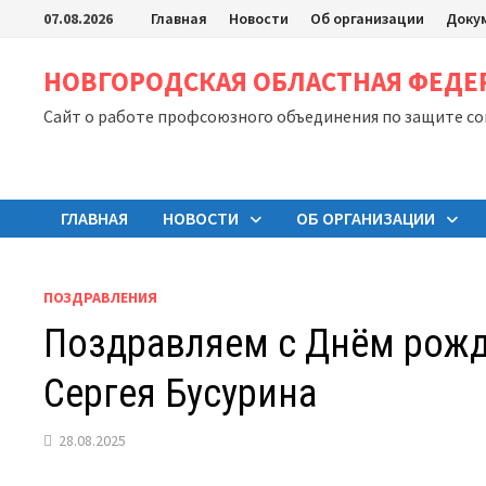
Перейти
07.08.2026
Главная
Новости
Об организации
Доку
к
содержимому
НОВГОРОДСКАЯ ОБЛАСТНАЯ ФЕД
Сайт о работе профсоюзного объединения по защите с
ГЛАВНАЯ
НОВОСТИ
ОБ ОРГАНИЗАЦИИ
ПОЗДРАВЛЕНИЯ
Поздравляем с Днём рож
Сергея Бусурина
28.08.2025