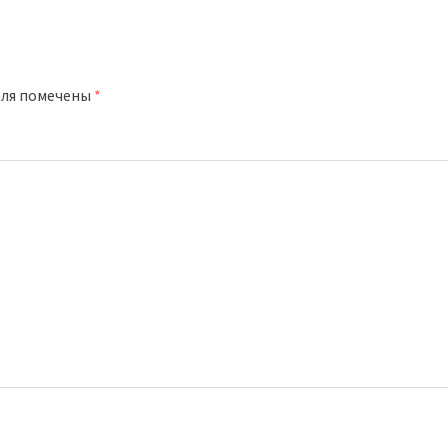
оля помечены
*