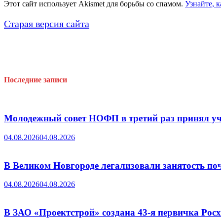
Этот сайт использует Akismet для борьбы со спамом.
Узнайте, 
Старая версия сайта
Последние записи
Молодежный совет НОФП в третий раз принял уч
04.08.2026
04.08.2026
В Великом Новгороде легализовали занятость поч
04.08.2026
04.08.2026
В ЗАО «Проектстрой» создана 43-я первичка Ро