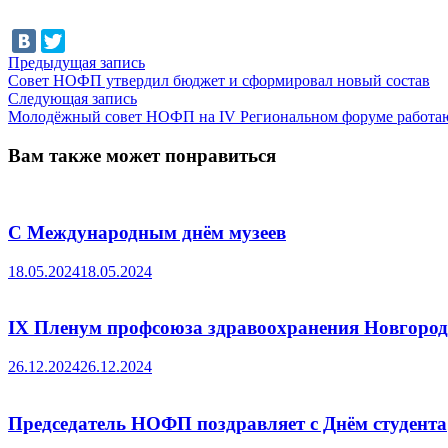
Навигация
Предыдущая
Предыдущая запись
запись:
Совет НОФП утвердил бюджет и сформировал новый состав
по
Следующая
Следующая запись
записям
запись:
Молодёжный совет НОФП на IV Региональном форуме работ
Вам также может понравиться
С Международным днём музеев
18.05.2024
18.05.2024
IX Пленум профсоюза здравоохранения Новгород
26.12.2024
26.12.2024
Председатель НОФП поздравляет с Днём студента