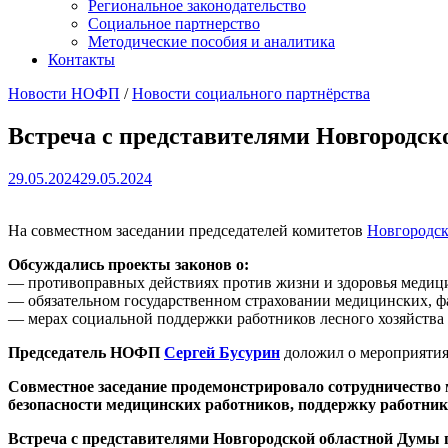
Региональное законодательство
Социальное партнерство
Методические пособия и аналитика
Контакты
Новости НОФП
/
Новости социального партнёрства
Встреча с представителями Новгородск
29.05.2024
29.05.2024
На совместном заседании председателей комитетов
Новгородск
Обсуждались проекты законов о:
— противоправных действиях против жизни и здоровья медиц
— обязательном государственном страховании медицинских, фа
— мерах социальной поддержки работников лесного хозяйства
Председатель НОФП
Сергей Бусурин
доложил о мероприятиях
Совместное заседание продемонстрировало сотрудничество
безопасности медицинских работников, поддержку работнико
Встреча с представителями Новгородской областной Думы п