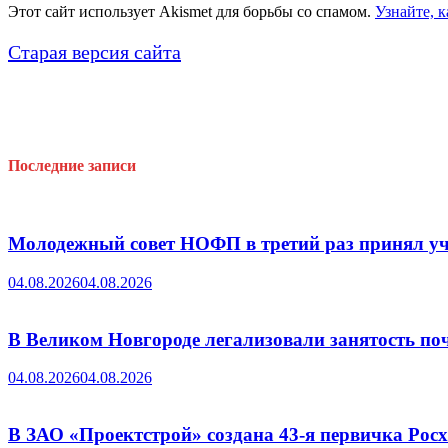
Этот сайт использует Akismet для борьбы со спамом.
Узнайте, 
Старая версия сайта
Последние записи
Молодежный совет НОФП в третий раз принял уч
04.08.2026
04.08.2026
В Великом Новгороде легализовали занятость поч
04.08.2026
04.08.2026
В ЗАО «Проектстрой» создана 43-я первичка Ро