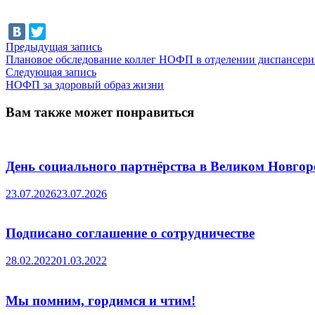
Навигация
Предыдущая
Предыдущая запись
запись:
Плановое обследование коллег НОФП в отделении диспансери
по
Следующая
Следующая запись
записям
запись:
НОФП за здоровый образ жизни
Вам также может понравиться
День социального партнёрства в Великом Новгор
23.07.2026
23.07.2026
Подписано соглашение о сотрудничестве
28.02.2022
01.03.2022
Мы помним, гордимся и чтим!