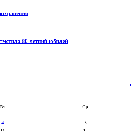
оохранения
тметила 80-летний юбилей
Вт
Ср
4
5
11
12