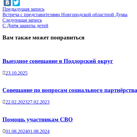
Навигация
Предыдущая
Предыдущая запись
запись:
Встреча с представителями Новгородской областной Думы
по
Следующая
Следующая запись
записям
запись:
С Днём защиты детей
Вам также может понравиться
Выездное совещание в Поддорский округ
23.10.2025
Совещание по вопросам социального партнёрств
22.02.2023
27.02.2023
Помощь участникам СВО
01.08.2024
01.08.2024