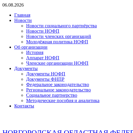
Перейти
06.08.2026
к
Главная
содержимому
Новости
Новости социального партнёрства
Новости НОФП
Новости членских организаций
Молодёжная политика НОФП
Об организации
История
Аппарат НОФП
Членские организации НОФП
Документы
Документы НОФП
Документы ФНПР
Федеральное законодательство
Региональное законодательство
Социальное партнерство
Методические пособия и аналитика
Контакты
НОВГОРОДСКАЯ ОБЛАСТНАЯ ФЕДЕ