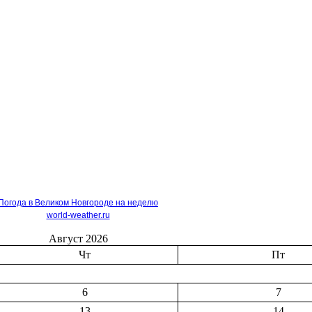
Погода в Великом Новгороде на неделю
world-weather.ru
Август 2026
Чт
Пт
6
7
13
14