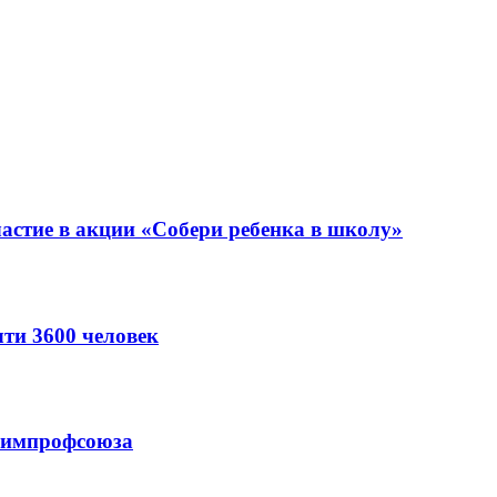
астие в акции «Собери ребенка в школу»
ти 3600 человек
схимпрофсоюза