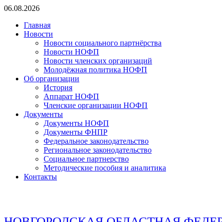
Перейти
06.08.2026
к
Главная
содержимому
Новости
Новости социального партнёрства
Новости НОФП
Новости членских организаций
Молодёжная политика НОФП
Об организации
История
Аппарат НОФП
Членские организации НОФП
Документы
Документы НОФП
Документы ФНПР
Федеральное законодательство
Региональное законодательство
Социальное партнерство
Методические пособия и аналитика
Контакты
НОВГОРОДСКАЯ ОБЛАСТНАЯ ФЕДЕ