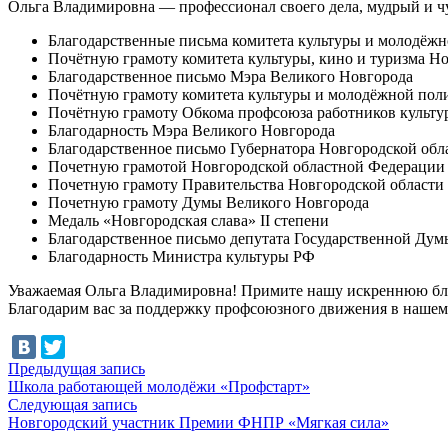
Ольга Владимировна — профессионал своего дела, мудрый и ч
Благодарственные письма комитета культуры и молодёж
Почётную грамоту комитета культуры, кино и туризма Н
Благодарственное письмо Мэра Великого Новгорода
Почётную грамоту комитета культуры и молодёжной по
Почётную грамоту Обкома профсоюза работников культу
Благодарность Мэра Великого Новгорода
Благодарственное письмо Губернатора Новгородской обл
Почетную грамотой Новгородской областной Федерации
Почетную грамоту Правительства Новгородской области
Почетную грамоту Думы Великого Новгорода
Медаль «Новгородская слава» II степени
Благодарственное письмо депутата Государственной Ду
Благодарность Министра культуры РФ
Уважаемая Ольга Владимировна! Примите нашу искреннюю благо
Благодарим вас за поддержку профсоюзного движения в нашем р
Навигация
Предыдущая
Предыдущая запись
запись:
Школа работающей молодёжи «Профстарт»
по
Следующая
Следующая запись
записям
запись:
Новгородский участник Премии ФНПР «Мягкая сила»