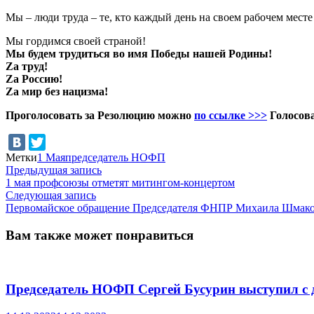
Мы – люди труда – те, кто каждый день на своем рабочем мест
Мы гордимся своей страной!
Мы будем трудиться во имя Победы нашей Родины!
Zа труд!
Zа Россию!
Zа мир без нацизма!
Проголосовать за Резолюцию можно
по ссылке >>>
Голосова
Метки
1 Мая
председатель НОФП
Навигация
Предыдущая
Предыдущая запись
запись:
1 мая профсоюзы отметят митингом-концертом
по
Следующая
Следующая запись
записям
запись:
Первомайское обращение Председателя ФНПР Михаила Шмак
Вам также может понравиться
Председатель НОФП Сергей Бусурин выступил с