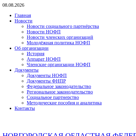
Перейти
08.08.2026
к
Главная
содержимому
Новости
Новости социального партнёрства
Новости НОФП
Новости членских организаций
Молодёжная политика НОФП
Об организации
История
Аппарат НОФП
Членские организации НОФП
Документы
Документы НОФП
Документы ФНПР
Федеральное законодательство
Региональное законодательство
Социальное партнерство
Методические пособия и аналитика
Контакты
НОВГОРОДСКАЯ ОБЛАСТНАЯ ФЕДЕ