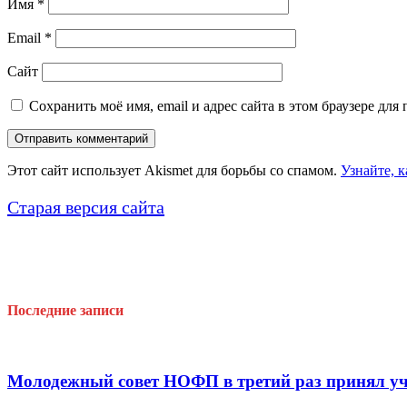
Имя
*
Email
*
Сайт
Сохранить моё имя, email и адрес сайта в этом браузере д
Этот сайт использует Akismet для борьбы со спамом.
Узнайте, 
Старая версия сайта
Последние записи
Молодежный совет НОФП в третий раз принял уч