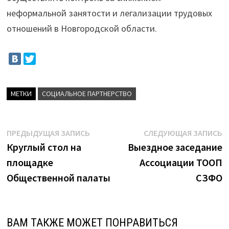
неформальной занятости и легализации трудовых
отношений в Новгородской области.
МЕТКИ
СОЦИАЛЬНОЕ ПАРТНЕРСТВО
Навигация
Предыдущая
С
ПРЕДЫДУЩАЯ ЗАПИСЬ
СЛЕДУЮЩАЯ ЗАПИСЬ
запись:
з
Круглый стол на
Выездное заседание
по
площадке
Ассоциации ТООП
записям
Общественной палаты
СЗФО
ВАМ ТАКЖЕ МОЖЕТ ПОНРАВИТЬСЯ