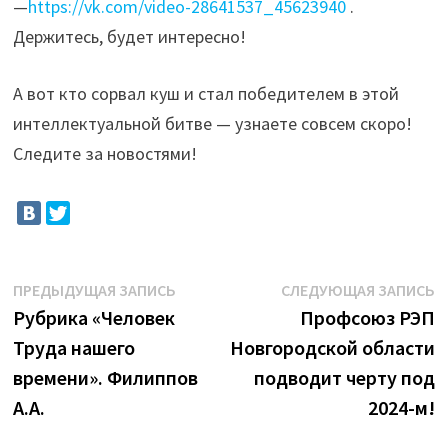
—
https://vk.com/video-28641537_45623940
.
Держитесь, будет интересно!
А вот кто сорвал куш и стал победителем в этой
интеллектуальной битве — узнаете совсем скоро!
Следите за новостями!
Навигация
Предыдущая
С
ПРЕДЫДУЩАЯ ЗАПИСЬ
СЛЕДУЮЩАЯ ЗАПИСЬ
запись:
з
Рубрика «Человек
Профсоюз РЭП
по
Труда нашего
Новгородской области
записям
времени». Филиппов
подводит черту под
А.А.
2024-м!