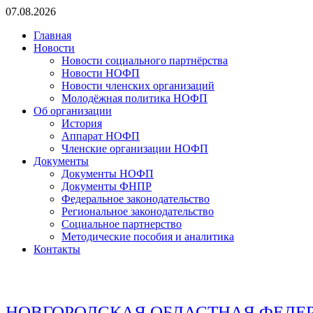
Перейти
07.08.2026
к
Главная
содержимому
Новости
Новости социального партнёрства
Новости НОФП
Новости членских организаций
Молодёжная политика НОФП
Об организации
История
Аппарат НОФП
Членские организации НОФП
Документы
Документы НОФП
Документы ФНПР
Федеральное законодательство
Региональное законодательство
Социальное партнерство
Методические пособия и аналитика
Контакты
НОВГОРОДСКАЯ ОБЛАСТНАЯ ФЕДЕ