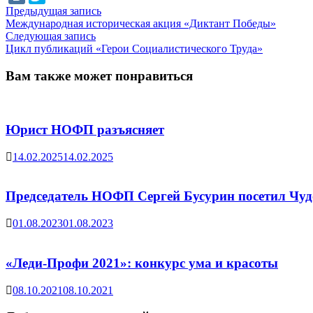
Навигация
Предыдущая
Предыдущая запись
запись:
Международная историческая акция «Диктант Победы»
по
Следующая
Следующая запись
записям
запись:
Цикл публикаций «Герои Социалистического Труда»
Вам также может понравиться
Юрист НОФП разъясняет
14.02.2025
14.02.2025
Председатель НОФП Сергей Бусурин посетил Ч
01.08.2023
01.08.2023
«Леди-Профи 2021»: конкурс ума и красоты
08.10.2021
08.10.2021