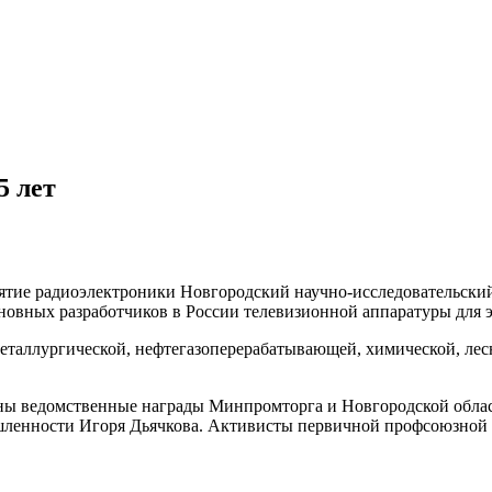
5 лет
иятие радиоэлектроники Новгородский научно-исследовательски
сновных разработчиков в России телевизионной аппаратуры для 
еталлургической, нефтегазоперерабатывающей, химической, лесн
ны ведомственные награды Минпромторга и Новгородской облас
енности Игоря Дьячкова. Активисты первичной профсоюзной ор