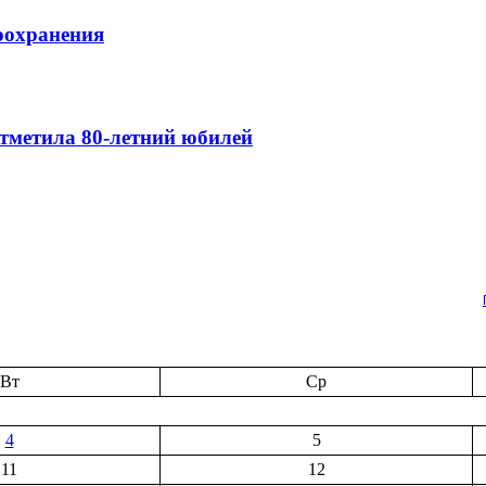
оохранения
тметила 80-летний юбилей
Вт
Ср
4
5
11
12