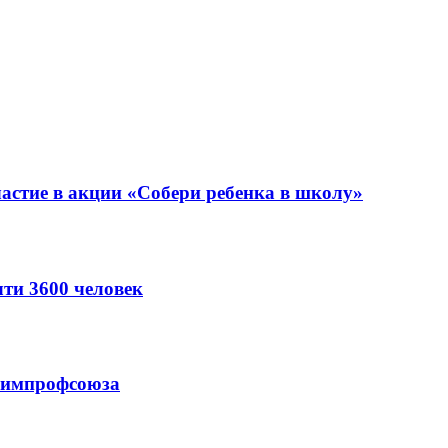
астие в акции «Собери ребенка в школу»
ти 3600 человек
схимпрофсоюза