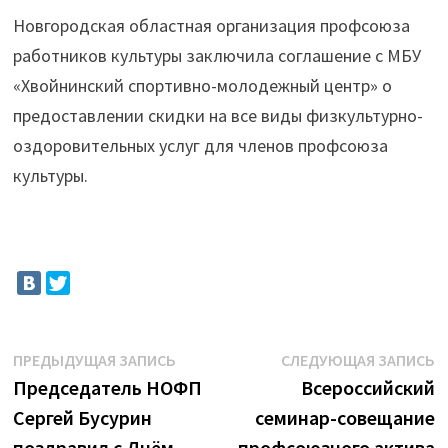
Новгородская областная организация профсоюза
работников культуры заключила соглашение с МБУ
«Хвойнинский спортивно-молодежный центр» о
предоставлении скидки на все виды физкультурно-
оздоровительных услуг для членов профсоюза
культуры.
Навигация
Предыдущая
С
ПРЕДЫДУЩАЯ ЗАПИСЬ
СЛЕДУЮЩАЯ ЗАПИСЬ
запись:
з
Председатель НОФП
Всероссийский
по
Сергей Бусурин
семинар-совещание
записям
поздравил с Днём
профсоюзного актива