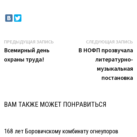
Навигация
Предыдущая
С
ПРЕДЫДУЩАЯ ЗАПИСЬ
СЛЕДУЮЩАЯ ЗАПИСЬ
запись:
з
Всемирный день
В НОФП прозвучала
по
охраны труда!
литературно-
записям
музыкальная
постановка
ВАМ ТАКЖЕ МОЖЕТ ПОНРАВИТЬСЯ
168 лет Боровичскому комбинату огнеупоров