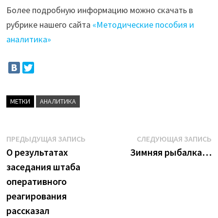
Более подробную информацию можно скачать в
рубрике нашего сайта
«Методические пособия и
аналитика»
МЕТКИ
АНАЛИТИКА
Навигация
Предыдущая
С
ПРЕДЫДУЩАЯ ЗАПИСЬ
СЛЕДУЮЩАЯ ЗАПИСЬ
запись:
з
О результатах
Зимняя рыбалка…
по
заседания штаба
записям
оперативного
реагирования
рассказал