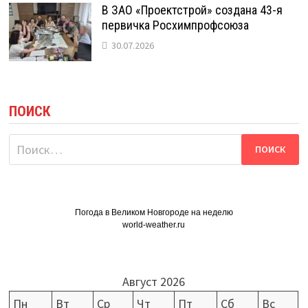
В ЗАО «Проектстрой» создана 43-я
первичка Росхимпрофсоюза
30.07.2026
ПОИСК
Найти:
Погода в Великом Новгороде на неделю
world-weather.ru
Август 2026
Пн
Вт
Ср
Чт
Пт
Сб
Вс