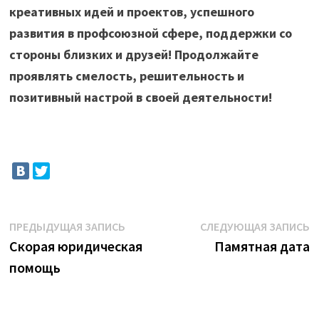
креативных идей и проектов, успешного
развития в профсоюзной сфере, поддержки со
стороны близких и друзей! Продолжайте
проявлять смелость, решительность и
позитивный настрой в своей деятельности!
Навигация
Предыдущая
С
ПРЕДЫДУЩАЯ ЗАПИСЬ
СЛЕДУЮЩАЯ ЗАПИСЬ
запись:
з
Скорая юридическая
Памятная дата
по
помощь
записям