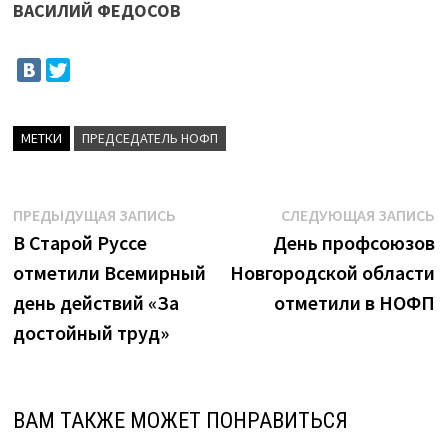
ВАСИЛИЙ ФЕДОСОВ
МЕТКИ
ПРЕДСЕДАТЕЛЬ НОФП
Навигация
Предыдущая
С
ПРЕДЫДУЩАЯ ЗАПИСЬ
СЛЕДУЮЩАЯ ЗАПИСЬ
запись:
з
В Старой Руссе
День профсоюзов
по
отметили Всемирный
Новгородской области
записям
день действий «За
отметили в НОФП
достойный труд»
ВАМ ТАКЖЕ МОЖЕТ ПОНРАВИТЬСЯ