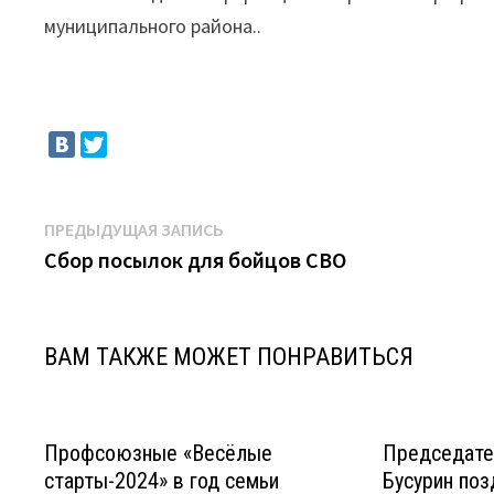
муниципального района..
Навигация
Предыдущая
ПРЕДЫДУЩАЯ ЗАПИСЬ
запись:
Сбор посылок для бойцов СВО
по
записям
ВАМ ТАКЖЕ МОЖЕТ ПОНРАВИТЬСЯ
Профсоюзные «Весёлые
Председате
старты-2024» в год семьи
Бусурин по