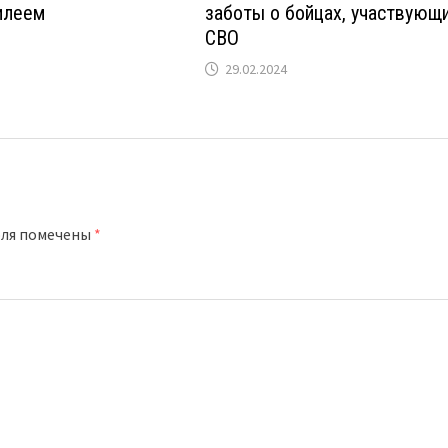
илеем
заботы о бойцах, участвующ
СВО
29.02.2024
оля помечены
*