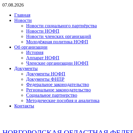
Перейти
07.08.2026
к
Главная
содержимому
Новости
Новости социального партнёрства
Новости НОФП
Новости членских организаций
Молодёжная политика НОФП
Об организации
История
Аппарат НОФП
Членские организации НОФП
Документы
Документы НОФП
Документы ФНПР
Федеральное законодательство
Региональное законодательство
Социальное партнерство
Методические пособия и аналитика
Контакты
НОВГОРОДСКАЯ ОБЛАСТНАЯ ФЕДЕ