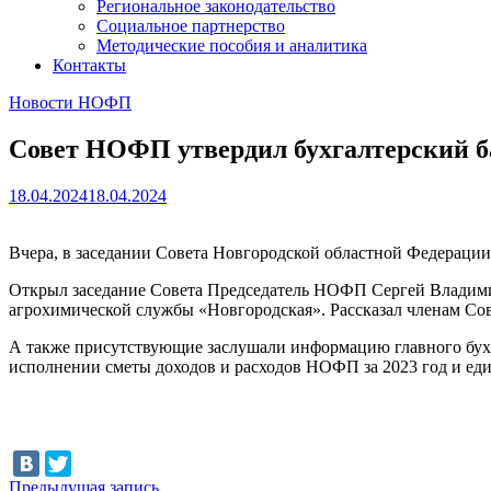
Региональное законодательство
Социальное партнерство
Методические пособия и аналитика
Контакты
Новости НОФП
Совет НОФП утвердил бухгалтерский ба
18.04.2024
18.04.2024
Вчера, в заседании Совета Новгородской областной Федераци
Открыл заседание Совета Председатель НОФП Сергей Владими
агрохимической службы «Новгородская». Рассказал членам Со
А также присутствующие заслушали информацию главного бух
исполнении сметы доходов и расходов НОФП за 2023 год и еди
Навигация
Предыдущая
Предыдущая запись