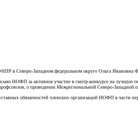
 ФНПР в Северо-Западном федеральном округе Ольга Ивановна Ф
письмо НОФП за активное участие в смотр-конкурсе на лучшую
х профсоюзов, о проведении Межрегиональной Северо-Западной 
авных обязанностей членских организаций НОФП в части переч