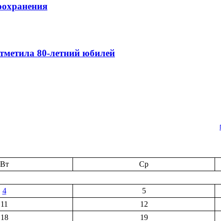
оохранения
тметила 80-летний юбилей
Вт
Ср
4
5
11
12
18
19