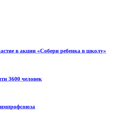
астие в акции «Собери ребенка в школу»
ти 3600 человек
схимпрофсоюза