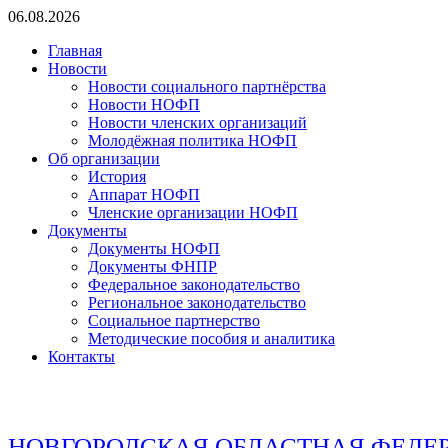
Перейти
06.08.2026
к
Главная
содержимому
Новости
Новости социального партнёрства
Новости НОФП
Новости членских организаций
Молодёжная политика НОФП
Об организации
История
Аппарат НОФП
Членские организации НОФП
Документы
Документы НОФП
Документы ФНПР
Федеральное законодательство
Региональное законодательство
Социальное партнерство
Методические пособия и аналитика
Контакты
НОВГОРОДСКАЯ ОБЛАСТНАЯ ФЕДЕ