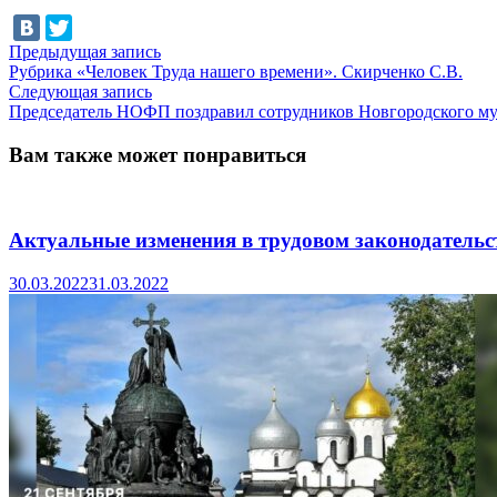
Навигация
Предыдущая
Предыдущая запись
запись:
Рубрика «Человек Труда нашего времени». Скирченко С.В.
по
Следующая
Следующая запись
записям
запись:
Председатель НОФП поздравил сотрудников Новгородского муз
Вам также может понравиться
Актуальные изменения в трудовом законодательс
30.03.2022
31.03.2022