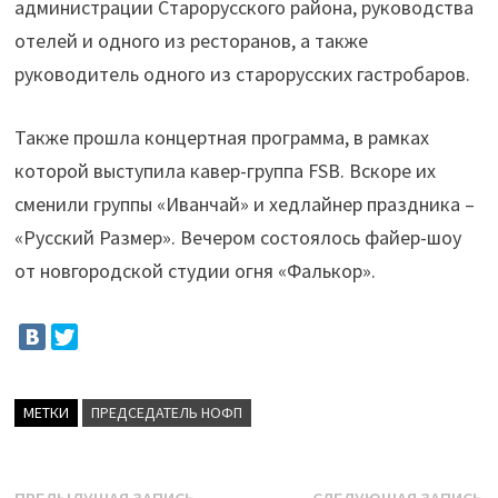
администрации Старорусского района, руководства
отелей и одного из ресторанов, а также
руководитель одного из старорусских гастробаров.
Также прошла концертная программа, в рамках
которой выступила кавер-группа FSB. Вскоре их
сменили группы «Иванчай» и хедлайнер праздника –
«Русский Размер». Вечером состоялось файер-шоу
от новгородской студии огня «Фалькор».
МЕТКИ
ПРЕДСЕДАТЕЛЬ НОФП
Предыдущая
С
ПРЕДЫДУЩАЯ ЗАПИСЬ
СЛЕДУЮЩАЯ ЗАПИСЬ