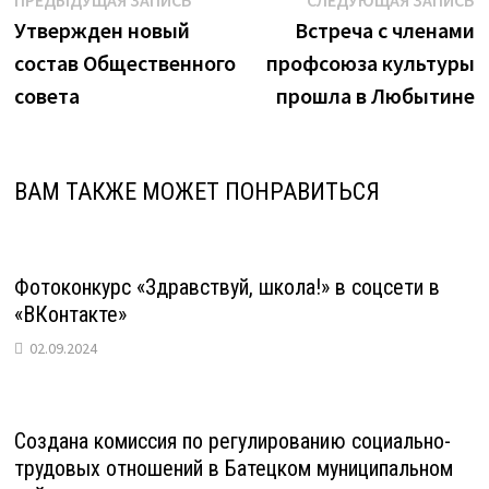
Навигация
запись:
з
Утвержден новый
Встреча с членами
по
состав Общественного
профсоюза культуры
записям
совета
прошла в Любытине
ВАМ ТАКЖЕ МОЖЕТ ПОНРАВИТЬСЯ
Фотоконкурс «Здравствуй, школа!» в соцсети в
«ВКонтакте»
02.09.2024
Создана комиссия по регулированию социально-
трудовых отношений в Батецком муниципальном