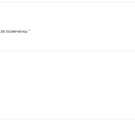
оля помечены
*