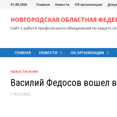
Перейти
07.08.2026
Главная
Новости
Об организации
Доку
к
содержимому
НОВГОРОДСКАЯ ОБЛАСТНАЯ ФЕД
Сайт о работе профсоюзного объединения по защите с
ГЛАВНАЯ
НОВОСТИ
ОБ ОРГАНИЗАЦИИ
НОВОСТИ НОФП
Василий Федосов вошел в
02.12.2021