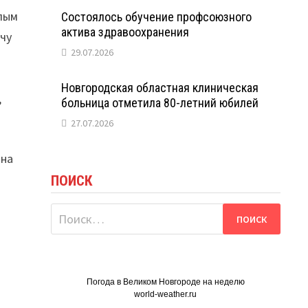
лым
Состоялось обучение профсоюзного
актива здравоохранения
чу
29.07.2026
Новгородская областная клиническая
,
больница отметила 80-летний юбилей
27.07.2026
ана
ПОИСК
Найти:
Погода в Великом Новгороде на неделю
world-weather.ru