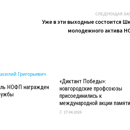
СЛЕДУЮЩАЯ ЗА
Уже в эти выходные состоится Ш
молодежного актива 
«Диктант Победы»:
ль НОФП награжден
новгородские профсоюзы
ружбы
присоединились к
международной акции памят
27.04.2026