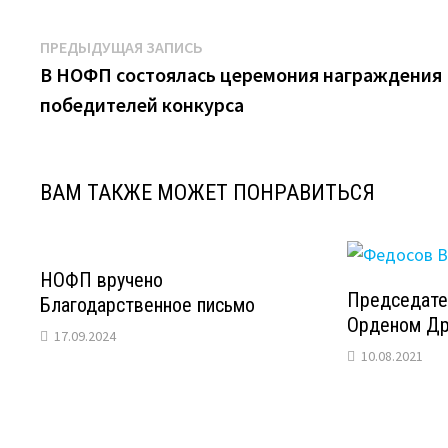
Навигация
Предыдущая
ПРЕДЫДУЩАЯ ЗАПИСЬ
запись:
В НОФП состоялась церемония награждения
по
победителей конкурса
записям
ВАМ ТАКЖЕ МОЖЕТ ПОНРАВИТЬСЯ
НОФП вручено
Председате
Благодарственное письмо
Орденом Д
17.09.2024
10.08.2021