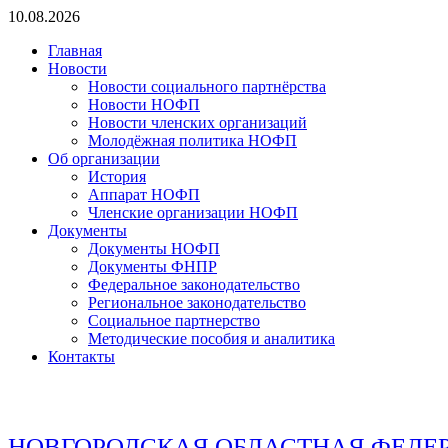
Перейти
10.08.2026
к
Главная
содержимому
Новости
Новости социального партнёрства
Новости НОФП
Новости членских организаций
Молодёжная политика НОФП
Об организации
История
Аппарат НОФП
Членские организации НОФП
Документы
Документы НОФП
Документы ФНПР
Федеральное законодательство
Региональное законодательство
Социальное партнерство
Методические пособия и аналитика
Контакты
НОВГОРОДСКАЯ ОБЛАСТНАЯ ФЕДЕ