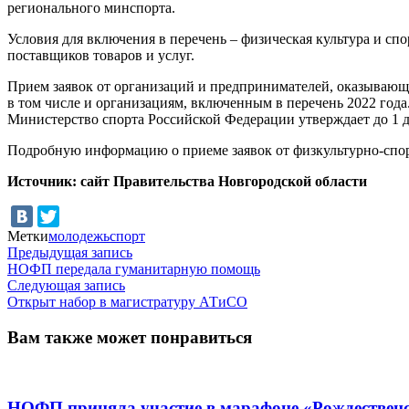
регионального минспорта.
Условия для включения в перечень – физическая культура и с
поставщиков товаров и услуг.
Прием заявок от организаций и предпринимателей, оказывающи
в том числе и организациям, включенным в перечень 2022 год
Министерство спорта Российской Федерации утверждает до 1 
Подробную информацию о приеме заявок от физкультурно-спорт
Источник: сайт Правительства Новгородской области
Метки
молодежь
спорт
Навигация
Предыдущая
Предыдущая запись
запись:
НОФП передала гуманитарную помощь
по
Следующая
Следующая запись
записям
запись:
Открыт набор в магистратуру АТиСО
Вам также может понравиться
НОФП приняла участие в марафоне «Рождествен