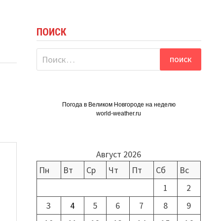
ПОИСК
Найти:
Погода в Великом Новгороде на неделю
world-weather.ru
Август 2026
Пн
Вт
Ср
Чт
Пт
Сб
Вс
1
2
3
4
5
6
7
8
9