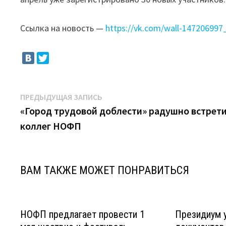
Ссылка на новость —
https://vk.com/wall-14720699
Навигация
Предыдущая
ПРЕДЫДУЩАЯ ЗАПИСЬ
запись:
«Город трудовой доблести» радушно встрет
по
коллег НОФП
записям
ВАМ ТАКЖЕ МОЖЕТ ПОНРАВИТЬСЯ
НОФП предлагает провести 1
Президиум 