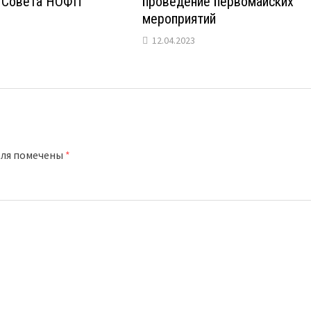
 Совета НОФП
проведение первомайских
мероприятий
12.04.2023
оля помечены
*