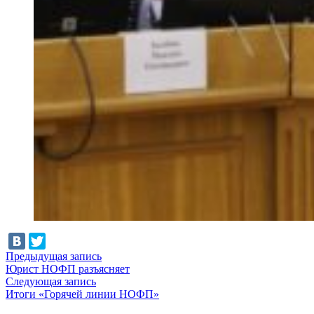
Навигация
Предыдущая
Предыдущая запись
запись:
Юрист НОФП разъясняет
по
Следующая
Следующая запись
записям
запись:
Итоги «Горячей линии НОФП»