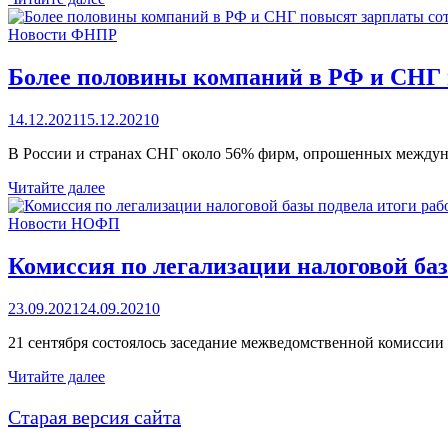
напомнили
о
Новости ФНПР
необходимости
индексации
Более половины компаний в РФ и СНГ п
зарплат
14.12.2021
15.12.2021
0
В России и странах СНГ около 56% фирм, опрошенных междуна
Более
Читайте далее
половины
компаний
Новости НОФП
в
РФ
Комиссия по легализации налоговой ба
и
СНГ
23.09.2021
24.09.2021
0
повысят
зарплаты
21 сентября состоялось заседание межведомственной комисси
сотрудникам
в
Комиссия
Читайте далее
2022
по
году
легализации
Старая версия сайта
налоговой
базы