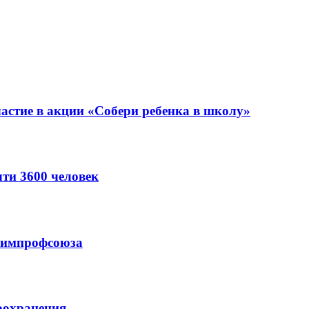
астие в акции «Собери ребенка в школу»
ти 3600 человек
схимпрофсоюза
оохранения