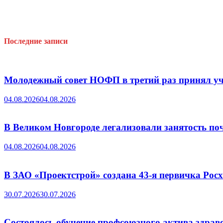
подвела
итоги
работы
Последние записи
Молодежный совет НОФП в третий раз принял уч
04.08.2026
04.08.2026
В Великом Новгороде легализовали занятость поч
04.08.2026
04.08.2026
В ЗАО «Проектстрой» создана 43-я первичка Ро
30.07.2026
30.07.2026
Состоялось обучение профсоюзного актива здрав