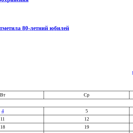
тметила 80-летний юбилей
Вт
Ср
4
5
11
12
18
19