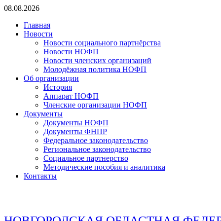
Перейти
08.08.2026
к
Главная
содержимому
Новости
Новости социального партнёрства
Новости НОФП
Новости членских организаций
Молодёжная политика НОФП
Об организации
История
Аппарат НОФП
Членские организации НОФП
Документы
Документы НОФП
Документы ФНПР
Федеральное законодательство
Региональное законодательство
Социальное партнерство
Методические пособия и аналитика
Контакты
НОВГОРОДСКАЯ ОБЛАСТНАЯ ФЕДЕ