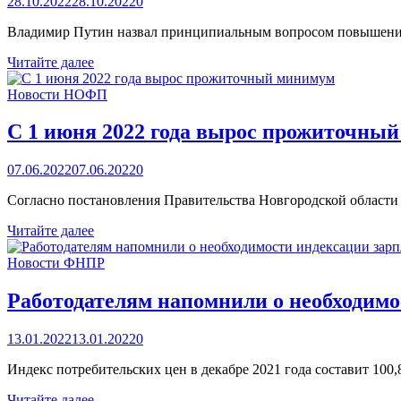
28.10.2022
28.10.2022
0
Владимир Путин назвал принципиальным вопросом повышение 
Президент
Читайте далее
о
роли
Новости НОФП
профсоюзов
в
С 1 июня 2022 года вырос прожиточны
вопросах
оплаты
07.06.2022
07.06.2022
0
труда
Согласно постановления Правительства Новгородской области 
С
Читайте далее
1
июня
Новости ФНПР
2022
года
Работодателям напомнили о необходимо
вырос
прожиточный
13.01.2022
13.01.2022
0
минимум
Индекс потребительских цен в декабре 2021 года составит 100,
Работодателям
Читайте далее