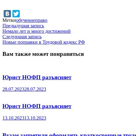
Метки
обучение
право
Навигация
Предыдущая
Предыдущая запись
запись:
Немало лет и много достижений
по
Следующая
Следующая запись
записям
запись:
Новые поправки в Трудовой кодекс РФ
Вам также может понравиться
Юрист НОФП разъясняет
28.07.2023
28.07.2023
Юрист НОФП разъясняет
13.10.2023
13.10.2023
Вузам запретили оформлять краткосрочные труд