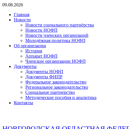
Перейти
09.08.2026
к
Главная
содержимому
Новости
Новости социального партнёрства
Новости НОФП
Новости членских организаций
Молодёжная политика НОФП
Об организации
История
Аппарат НОФП
Членские организации НОФП
Документы
Документы НОФП
Документы ФНПР
Федеральное законодательство
Региональное законодательство
Социальное партнерство
Методические пособия и аналитика
Контакты
НОВГОРОДСКАЯ ОБЛАСТНАЯ ФЕДЕ