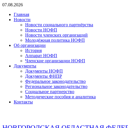
Перейти
07.08.2026
к
Главная
содержимому
Новости
Новости социального партнёрства
Новости НОФП
Новости членских организаций
Молодёжная политика НОФП
Об организации
История
Аппарат НОФП
Членские организации НОФП
Документы
Документы НОФП
Документы ФНПР
Федеральное законодательство
Региональное законодательство
Социальное партнерство
Методические пособия и аналитика
Контакты
НОВГОРОДСКАЯ ОБЛАСТНАЯ ФЕДЕ